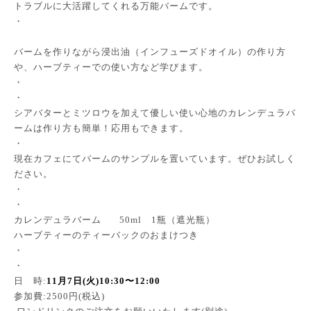
トラブルに大活躍してくれる万能バームです。
・
バームを作りながら浸出油（インフューズドオイル）の作り方
や、ハーブティーでの使い方など学びます。
・
・
シアバターとミツロウを加えて優しい使い心地のカレンデュラバ
ームは作り方も簡単！応用もできます。
・
現在カフェにてバームのサンプルを置いています。ぜひお試しく
ださい。
・
・
カレンデュラバーム 50ml 1瓶（遮光瓶）
ハーブティーのティーバックのおまけつき
・
・
日 時:
11月7日(火)10:30〜12:00
参加費:2500円(税込)