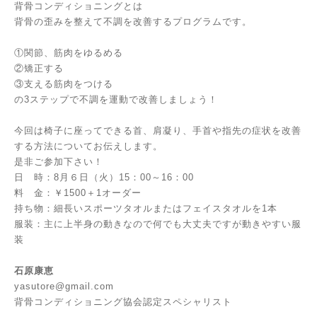
背骨コンディショニングとは
背骨の歪みを整えて不調を改善するプログラムです。
①関節、筋肉をゆるめる
②矯正する
③支える筋肉をつける
の3ステップで不調を運動で改善しましょう！
今回は椅子に座ってできる首、肩凝り、手首や指先の症状を改善
する方法についてお伝えします。
是非ご参加下さい！
日 時：8月６日（火）15：00～16：00
料 金：￥1500＋1オーダー
持ち物：細長いスポーツタオルまたはフェイスタオルを1本
服装：主に上半身の動きなので何でも大丈夫ですが動きやすい服
装
石原康恵
yasutore@gmail.com
背骨コンディショニング協会認定スペシャリスト