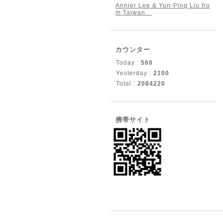
Annier Lee & Yun-Ping Liu fro
m Taiwan
カウンター
Today :
560
Yesterday :
2100
Total :
2084220
携帯サイト