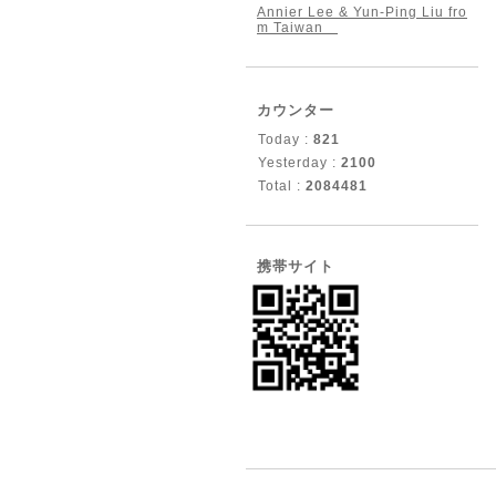
Annier Lee & Yun-Ping Liu fro
m Taiwan
カウンター
Today :
821
Yesterday :
2100
Total :
2084481
携帯サイト