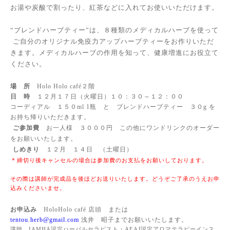
お湯や炭酸で割ったり、紅茶などに入れてお使いいただけます。
“ブレンドハーブティー”は、８種類のメディカルハーブを使って
ご自分のオリジナル免疫力アップハーブティーをお作りいただ
きます。メディカルハーブの作用を知って、健康増進にお役立て
ください。
場 所
Holo Holo café
２階
日 時
１２月１７日（火曜日）
１０：３０～１２：００
コーディアル １５０
ml 1
瓶 と ブレンドハーブティー ３０
g
を
お持ち帰りいただきます。
ご参加費
お一人様 ３０００円 この他にワンドリンクのオーダー
をお願いいたします。
しめきり
１２月 １４日 （土曜日）
＊
締切り後キャンセルの場合は参加費のお支払をお願いしております。
その際は講師が完成品を後ほどお送りいたします。どうぞご了承のうえお申
込みくださいませ。
お申込み
HoloHolo café
店頭 または
tentou.herb@gmail.com
浅井 昭子までお願いいたします。
講師
IAMHA
認定ハーバルセラピスト・
AEAJ
認定アロマテラピーインス