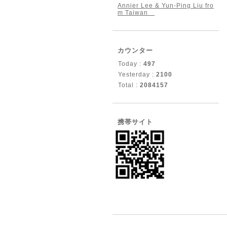
Annier Lee & Yun-Ping Liu fro
m Taiwan
カウンター
Today :
497
Yesterday :
2100
Total :
2084157
携帯サイト