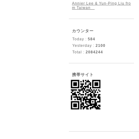
Annier Lee & Yun-Ping Liu fro
m Taiwan
カウンター
Today :
584
Yesterday :
2100
Total :
2084244
携帯サイト