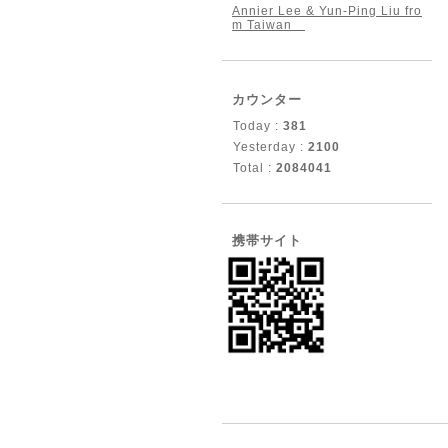
Annier Lee & Yun-Ping Liu fro
m Taiwan
カウンター
Today :
381
Yesterday :
2100
Total :
2084041
携帯サイト