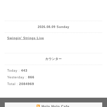
2026.08.09 Sunday
Swingin' Strings Live
カウンター
Today :
443
Yesterday :
866
Total :
2084969
Holo Holo Cafe