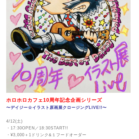
ホロホロカフェ10周年記念企画シリーズ
〜デイジー☆イラスト原画展クロージングLIVE!!〜
4/12(土)
・17:30OPEN／18:30START!!
・¥3,000＋1ドリンク&１フードオーダー