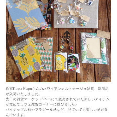
作家Kupu Kupuさんのハワイアンカルトナージュ雑貨、新商品
が入荷いたしました。
先日の雑貨マーケットVol.1にて販売されていた新しいアイテム
が改めてカフェ雑貨コーナーに並びました♪
パイナップル柄やフラガール柄など、見ていても楽しい柄が並
んでいます。