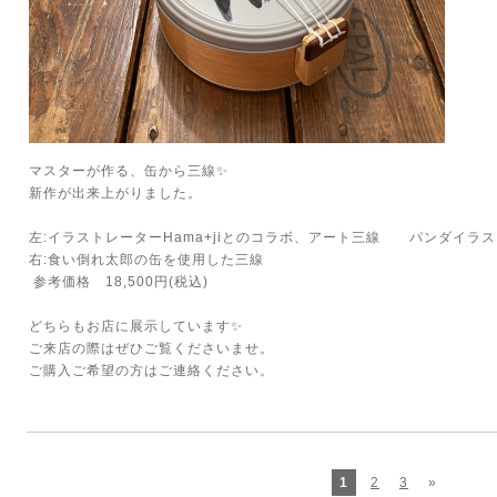
マスターが作る、缶から三線✨
新作が出来上がりました。
左:イラストレーターHama+jiとのコラボ、アート三線 パンダイラスト 
右:食い倒れ太郎の缶を使用した三線
参考価格 18,500円(税込)
どちらもお店に展示しています✨
ご来店の際はぜひご覧くださいませ。
ご購入ご希望の方はご連絡ください。
1
2
3
»