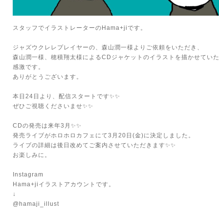
スタッフでイラストレーターのHama+jiです。
ジャズウクレレプレイヤーの、森山潤一様よりご依頼をいただき、
森山潤一様、穂積翔太様によるCDジャケットのイラストを描かせていた
感激です。
ありがとうございます。
本日24日より、配信スタートです✨✨
ぜひご視聴くださいませ✨✨
CDの発売は来年3月✨✨
発売ライブがホロホロカフェにて3月20日(金)に決定しました。
ライブの詳細は後日改めてご案内させていただきます✨✨
お楽しみに。
Instagram
Hama+jiイラストアカウントです。
↓
@hamaji_illust