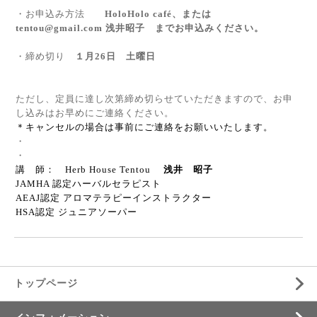
・お申込み方法
HoloHolo café、または
tentou@gmail.com
浅井昭子 まで
お申込みください。
・締め切り
１月26日 土曜日
ただし、定員に達し次第締め切らせていただきますので、お申
し込みはお早めにご連絡ください。
＊キャンセルの場合は事前にご連絡をお願いいたします。
・
・
講 師：
Herb House Tentou
浅井 昭子
JAMHA 認定ハーバルセラピスト
AEAJ認定 アロマテラピーインストラクター
HSA認定 ジュニアソーパー
トップページ