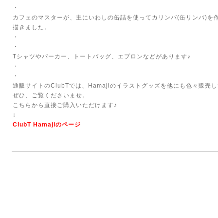
・
カフェのマスターが、主にいわしの缶詰を使ってカリンバ(缶リンバ)を
描きました。
・
・
Tシャツやパーカー、トートバッグ、エプロンなどがあります♪
・
・
通販サイトのClubTでは、Hamajiのイラストグッズを他にも色々販売
ぜひ、ご覧くださいませ。
こちらから直接ご購入いただけます♪
↓
ClubT Hamajiのページ