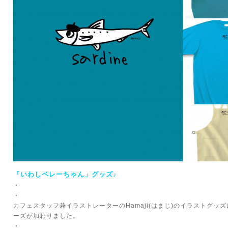
「いわしベレーちゃん」グッズ♪
・
・
カフェスタッフ兼イラストレーターのHamaji(はまじ)のイラストグ
ーズが加わりました。
・