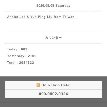
2026.08.08 Saturday
Annier Lee & Yun-Ping Liu from Taiwan
カウンター
Today :
662
Yesterday :
2100
Total :
2084322
Holo Holo Cafe
090-9802-0324