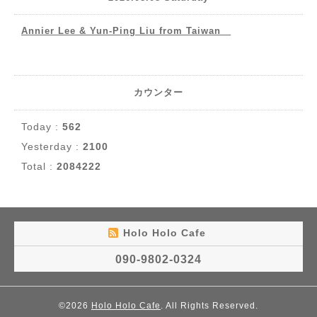
Annier Lee & Yun-Ping Liu from Taiwan
カウンター
Today :
562
Yesterday :
2100
Total :
2084222
Holo Holo Cafe
090-9802-0324
©2026
Holo Holo Cafe
. All Rights Reserved.