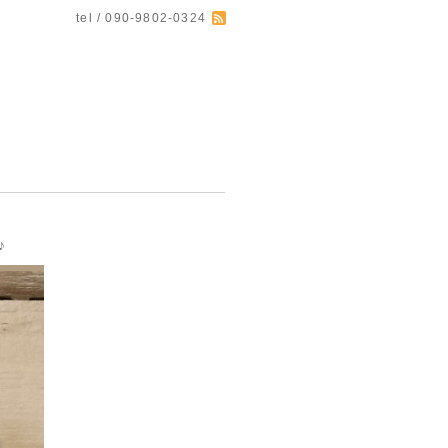
tel / 090-9802-0324
♪