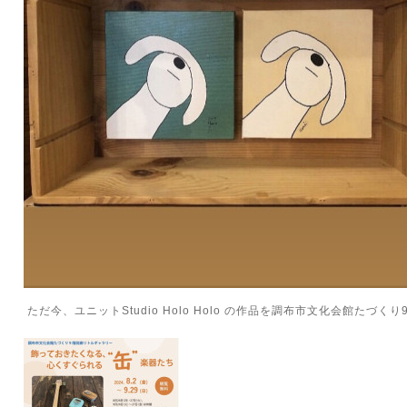
ただ今、ユニットStudio Holo Holo の作品を調布市文化会館たづ