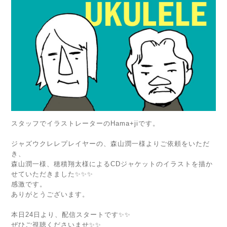
スタッフでイラストレーターのHama+jiです。
ジャズウクレレプレイヤーの、森山潤一様よりご依頼をいただ
き、
森山潤一様、穂積翔太様によるCDジャケットのイラストを描か
せていただきました✨✨✨
感激です。
ありがとうございます。
本日24日より、配信スタートです✨✨
ぜひご視聴くださいませ✨✨